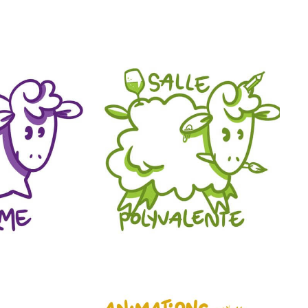
Amener les enfants à être en
 la recherche
contact avec la Nature, les
épétition bien
animaux , comprendre la vie à
voir répéter
la Ferme , goûter et
llité, ce local
préparer des aliments de la
our vous.
Ferme
le local
Découvrir l'activité
 personnes du
Vous cherchez un local
us accueille à
lumineux en pleine nature pour