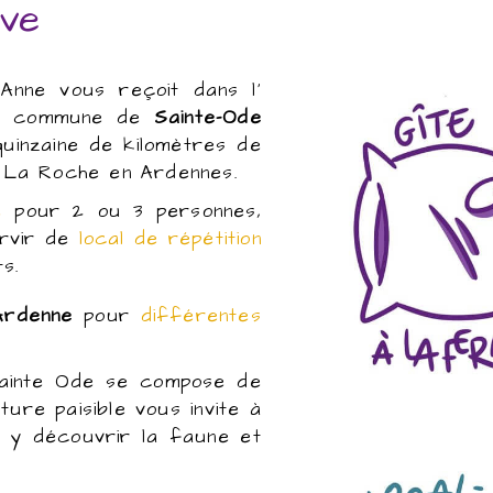
ve
 Anne vous reçoit dans l’
s la commune de
Sainte-Ode
uinzaine de kilomètres de
 La Roche en Ardennes.
e
pour 2 ou 3 personnes,
Si vous êtes à
ervir de
local de répétition
d'un local de r
s.
situé pour pou
en toute tranqui
Ardenne
pour
différentes
est fait p
Découvrir 
 Sainte Ode se compose de
ture paisible vous invite à
à y découvrir la faune et
Le gîte pour 2
Mouton mauve vo